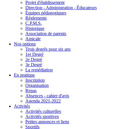
Projet d'établissement
Direction - Administration - Éducateurs
Équipes pédagogiques
Règlements
C.P.M.S.
Historique
Association de parents
Amicale
Nos options
Trois degrés pour six ans
1er Degré
2e Degré
3e Degré
La remédiation
En pratique
Inscription
Organisation
Repas
Absences - cahier d'avis
Agenda 2021-2022
Activités
Activités culturelles
Activités sportives
Petites annonces et liens
Sportifs