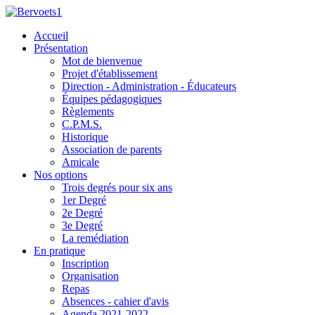
Accueil
Présentation
Mot de bienvenue
Projet d'établissement
Direction - Administration - Éducateurs
Équipes pédagogiques
Règlements
C.P.M.S.
Historique
Association de parents
Amicale
Nos options
Trois degrés pour six ans
1er Degré
2e Degré
3e Degré
La remédiation
En pratique
Inscription
Organisation
Repas
Absences - cahier d'avis
Agenda 2021-2022